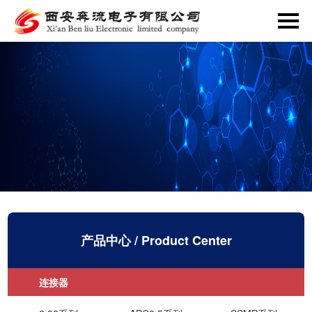
首
页
关
于
产
我
品
解
们
中
决
新
心
方
闻
留
产品中心
/ Product Center
案
资
言
人
连接器
讯
咨
才
联