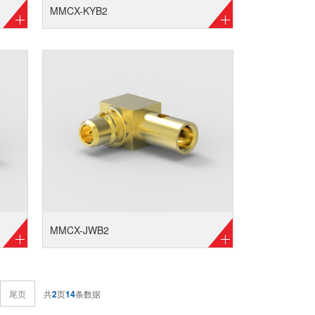
MMCX-KYB2
MMCX-JWB2
尾页
共
2
页
14
条数据