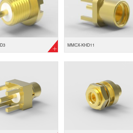
D3
MMCX-KHD11