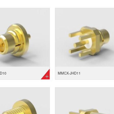
D10
MMCX-JHD11